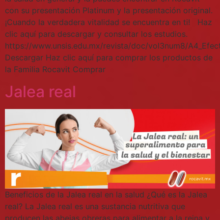
con su presentación Platinum y la presentación original.
¡Cuando la verdadera vitalidad se encuentra en ti! Haz
clic aquí para descargar y consultar los estudios.
https://www.unsis.edu.mx/revista/doc/vol3num8/A4_Efec
Descargar Haz clic aquí para comprar los productos de
la Familia Rocavit Comprar
Jalea real
Beneficios de la Jalea real en la salud ¿Qué es la Jalea
real? La Jalea real es una sustancia nutritiva que
producen las abejas obreras para alimentar a la reina y