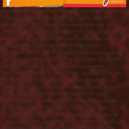
Buenos hábitos es igual a una vida saludable Tener una
vida saludable significa estar bien física, mental y
socialmente. Se trata de tomar decisiones que
promuevan la salud y el bienestar en todos los aspectos
de tu vida. A continuación te daremos alguno consejos
para tener una vida saludable: Alimentación
saludable: Comer una dieta equilibrada que incluya una
variedad de alimentos de todos los grupos alimenticios
es importante para mantener una buena salud.
Asegúrate de incluir muchas frutas, verduras, cereales
integrales, proteínas magras y grasas saludables.
Ejercicio regular: El ejercicio es esencial para la salud
física y mental. La mayoría de los adultos deben
apuntar a realizar al menos 150 minutos de actividad
física moderada o 75 minutos de actividad física
vigorosa cada semana. Sueño suficiente: El sueño es
necesario para la reparación y el crecimiento celular. La
mayoría de los adultos necesitan de 7 a 8 horas de