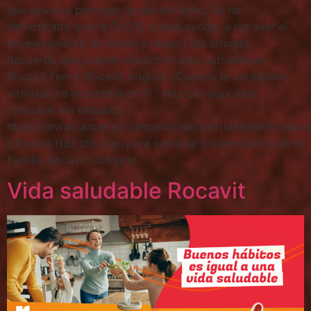
que ayuda a proteger la piel del daño. Se ha
demostrado que la CoQ10 puede ayudar a retrasar el
envejecimiento de la piel y reducir las arrugas.
Recuerda que puedes encontrar este nutriente en
Rocavit Fem y Rocavit original. ¡Cuando la verdadera
vitalidad se encuentra en ti! Haz clic aquí para
consultar los estudios.
https://www.cancer.gov/espanol/cancer/tratamiento/mca
q10-pdq Haz clic aquí para comprar los productos de la
Familia Rocavit Comprar
Vida saludable Rocavit