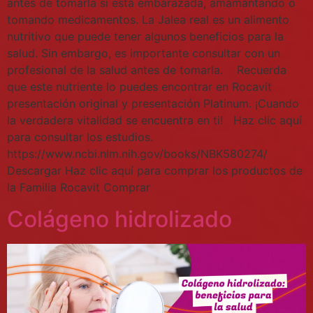
antes de tomarla si está embarazada, amamantando o
tomando medicamentos. La Jalea real es un alimento
nutritivo que puede tener algunos beneficios para la
salud. Sin embargo, es importante consultar con un
profesional de la salud antes de tomarla. Recuerda
que este nutriente lo puedes encontrar en Rocavit
presentación original y presentación Platinum. ¡Cuando
la verdadera vitalidad se encuentra en ti! Haz clic aquí
para consultar los estudios.
https://www.ncbi.nlm.nih.gov/books/NBK580274/
Descargar Haz clic aquí para comprar los productos de
la Familia Rocavit Comprar
Colágeno hidrolizado