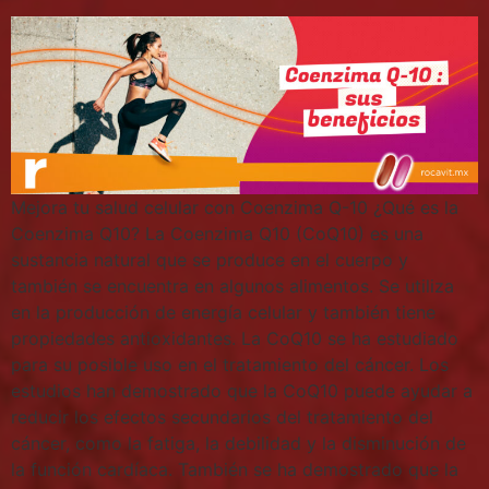
Mejora tu salud celular con Coenzima Q-10 ¿Qué es la
Coenzima Q10? La Coenzima Q10 (CoQ10) es una
sustancia natural que se produce en el cuerpo y
también se encuentra en algunos alimentos. Se utiliza
en la producción de energía celular y también tiene
propiedades antioxidantes. La CoQ10 se ha estudiado
para su posible uso en el tratamiento del cáncer. Los
estudios han demostrado que la CoQ10 puede ayudar a
reducir los efectos secundarios del tratamiento del
cáncer, como la fatiga, la debilidad y la disminución de
la función cardíaca. También se ha demostrado que la