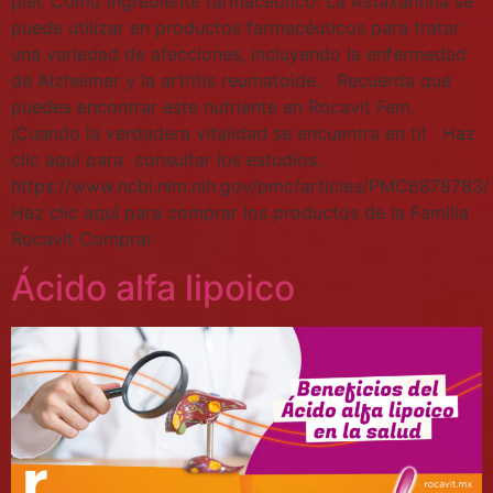
piel. Como ingrediente farmacéutico: La Astaxantina se
puede utilizar en productos farmacéuticos para tratar
una variedad de afecciones, incluyendo la enfermedad
de Alzheimer y la artritis reumatoide. Recuerda que
puedes encontrar este nutriente en Rocavit Fem.
¡Cuando la verdadera vitalidad se encuentra en ti! Haz
clic aquí para consultar los estudios.
https://www.ncbi.nlm.nih.gov/pmc/articles/PMC6878783/
Haz clic aquí para comprar los productos de la Familia
Rocavit Comprar
Ácido alfa lipoico