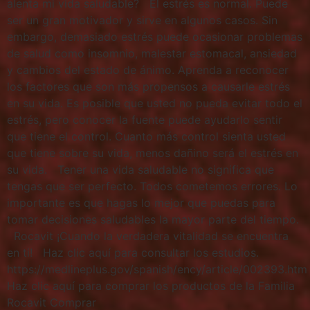
alenta mi vida saludable? El estrés es normal. Puede
ser un gran motivador y sirve en algunos casos. Sin
embargo, demasiado estrés puede ocasionar problemas
de salud como insomnio, malestar estomacal, ansiedad
y cambios del estado de ánimo. Aprenda a reconocer
los factores que son más propensos a causarle estrés
en su vida. Es posible que usted no pueda evitar todo el
estrés, pero conocer la fuente puede ayudarlo sentir
que tiene el control. Cuanto más control sienta usted
que tiene sobre su vida, menos dañino será el estrés en
su vida. Tener una vida saludable no significa que
tengas que ser perfecto. Todos cometemos errores. Lo
importante es que hagas lo mejor que puedas para
tomar decisiones saludables la mayor parte del tiempo.
Rocavit ¡Cuando la verdadera vitalidad se encuentra
en ti! Haz clic aquí para consultar los estudios.
https://medlineplus.gov/spanish/ency/article/002393.htm
Haz clic aquí para comprar los productos de la Familia
Rocavit Comprar