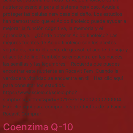
nutriente esencial para el sistema nervioso. Ayuda a
proteger las células nerviosas del daño. Los estudios
han demostrado que el Ácido linoleico puede ayudar a
mejorar la función cognitiva, la memoria y el
aprendizaje. ¿Dónde obtener Ácido linoleico? Las
mejores fuentes de Ácido linoleico son los aceites
vegetales, como el aceite de girasol, el aceite de soja y
el aceite de lino. También se encuentra en las nueces,
las semillas y las legumbres. Recuerda que puedes
encontrar este nutriente en Rocavit Fem ¡Cuando la
verdadera vitalidad se encuentra en ti! Haz clic aquí
para consultar los estudios.
https://www.scielo.cl/scielo.php?
script=sci_arttext&pid=S0717-75182002000200004
Haz clic aquí para comprar los productos de la Familia
Rocavit Comprar
Coenzima Q-10