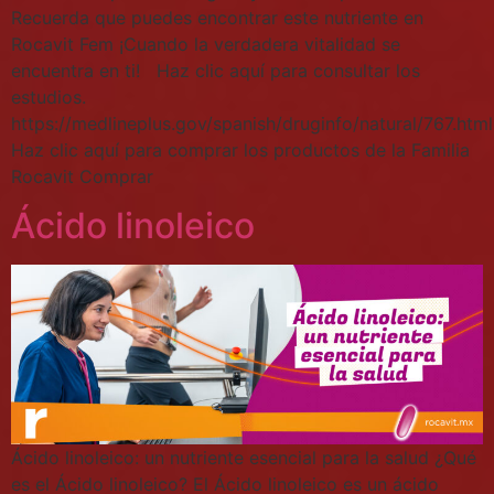
Recuerda que puedes encontrar este nutriente en
Rocavit Fem ¡Cuando la verdadera vitalidad se
encuentra en ti! Haz clic aquí para consultar los
estudios.
https://medlineplus.gov/spanish/druginfo/natural/767.html
Haz clic aquí para comprar los productos de la Familia
Rocavit Comprar
Ácido linoleico
Ácido linoleico: un nutriente esencial para la salud ¿Qué
es el Ácido linoleico? El Ácido linoleico es un ácido