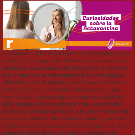
Curiosidades sobre la Astaxantina La Astaxantina es un
carotenoide, un pigmento natural que se encuentra en
las plantas, los animales y los hongos. Es un pigmento
rojo intenso que es responsable del color de algunos
alimentos, como el salmón, el camarón y la carpa. La
Astaxantina es un antioxidante muy potente, lo que
significa que puede ayudar a proteger las células del
daño causado por los radicales libres. Los radicales
libres son moléculas inestables que pueden causar daño
celular y conducir a enfermedades crónicas, como las
enfermedades cardíacas, el cáncer y el Alzheimer. Es un
poderoso antioxidante que tiene una variedad de