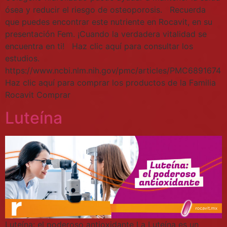
ósea y reducir el riesgo de osteoporosis. Recuerda
que puedes encontrar este nutriente en Rocavit, en su
presentación Fem. ¡Cuando la verdadera vitalidad se
encuentra en ti! Haz clic aquí para consultar los
estudios.
https://www.ncbi.nlm.nih.gov/pmc/articles/PMC6891674
Haz clic aquí para comprar los productos de la Familia
Rocavit Comprar
Luteína
Luteína: el poderoso antioxidante La Luteína es un