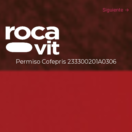
Siguiente
→
Permiso Cofepris 233300201A0306