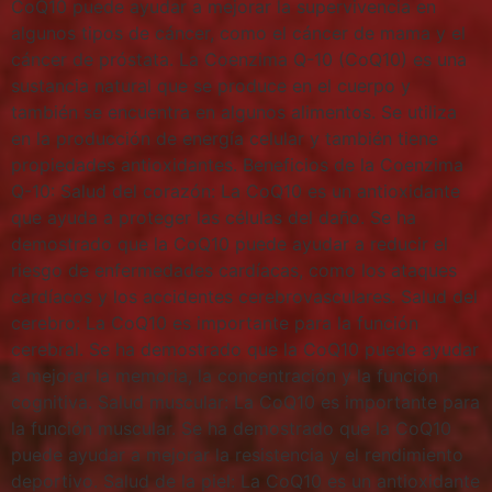
CoQ10 puede ayudar a mejorar la supervivencia en
algunos tipos de cáncer, como el cáncer de mama y el
cáncer de próstata. La Coenzima Q-10 (CoQ10) es una
sustancia natural que se produce en el cuerpo y
también se encuentra en algunos alimentos. Se utiliza
en la producción de energía celular y también tiene
propiedades antioxidantes. Beneficios de la Coenzima
Q-10: Salud del corazón: La CoQ10 es un antioxidante
que ayuda a proteger las células del daño. Se ha
demostrado que la CoQ10 puede ayudar a reducir el
riesgo de enfermedades cardíacas, como los ataques
cardíacos y los accidentes cerebrovasculares. Salud del
cerebro: La CoQ10 es importante para la función
cerebral. Se ha demostrado que la CoQ10 puede ayudar
a mejorar la memoria, la concentración y la función
cognitiva. Salud muscular: La CoQ10 es importante para
la función muscular. Se ha demostrado que la CoQ10
puede ayudar a mejorar la resistencia y el rendimiento
deportivo. Salud de la piel: La CoQ10 es un antioxidante