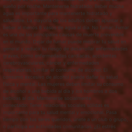
sueño por noche. Mantenerse hidratado: Beber mucha
agua es importante para mantenerte hidratado y
saludable. La mayoría de los adultos deben apuntar a
beber al menos 8 vasos de agua al día. No fumar: Fumar
es una de las principales causas de muerte prevenible
en el mundo. Dejar de fumar puede mejorar tu salud en
general y reducir tu riesgo de desarrollar enfermedades
graves, como enfermedades cardíacas, accidentes
cerebrovasculares, cáncer y enfermedades
respiratorias. Limitar el consumo de alcohol: El
consumo excesivo de alcohol puede dañar tu salud
física y mental. Las mujeres deben limitar su consumo
de alcohol a una bebida al día y los hombres a dos
bebidas al día. Mantenerse socialmente
conectado: Tener relaciones sociales sólidas es
importante para tu salud mental y emocional. Pasa
tiempo con tus seres queridos, únete a un club o grupo,
o participa en actividades comunitarias. ¿El estrés