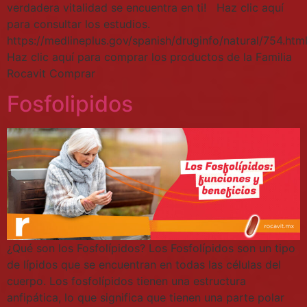
verdadera vitalidad se encuentra en ti! Haz clic aquí
para consultar los estudios.
https://medlineplus.gov/spanish/druginfo/natural/754.htm
Haz clic aquí para comprar los productos de la Familia
Rocavit Comprar
Fosfolipidos
¿Qué son los Fosfolípidos? Los Fosfolípidos son un tipo
de lípidos que se encuentran en todas las células del
cuerpo. Los fosfolípidos tienen una estructura
anfipática, lo que significa que tienen una parte polar